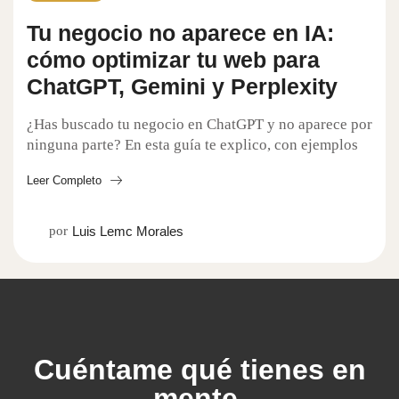
Tu negocio no aparece en IA:
cómo optimizar tu web para
ChatGPT, Gemini y Perplexity
¿Has buscado tu negocio en ChatGPT y no aparece por
ninguna parte? En esta guía te explico, con ejemplos
sencillos, por qué las inteligencias artificiales como
Leer Completo
ChatGPT, Gemini y Perplexity no recomiendan tu
empresa y qué es eso de GEO (Generative Engine
Optimization) sin tecnicismos. Descubrirás cómo
por
Luis Lemc Morales
hacer tu web “amigable” para la IA y cómo puedo
ayudarte, como diseñador web con 10 años de
experiencia en España, a optimizar tu sitio para que
convierta y empiece a ser visible cuando tus clientes
pregunten a la IA.
Cuéntame qué tienes en
mente.