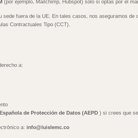
M
(por ejemplo, Mailchimp, Hubspot) sólo si optas por el mar
 sede fuera de la UE. En tales casos, nos aseguramos de q
as Contractuales Tipo (CCT).
derecho a:
ento
Española de Protección de Datos (AEPD
) si crees que s
ectrónico a:
info@luislemc.co