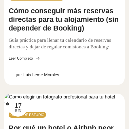
Cómo conseguir más reservas
directas para tu alojamiento (sin
depender de Booking)
Guía práctica para llenar tu calendario de reservas
directas y dejar de regalar comisiones a Booking:
cómo optimizar tu ficha de Google, tu Tripadvisor y
Leer Completo
qué publicar en redes.
por
Luis Lemc Morales
17
JUN
CASOS DE ESTUDIO
Por qué un hotel o Airbnb peor