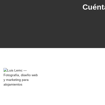
Cuént